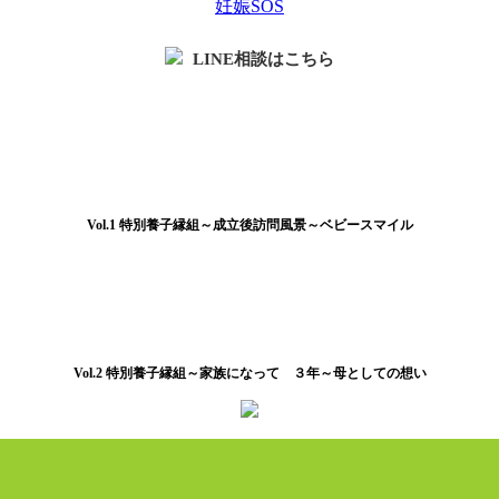
妊娠SOS
LINE相談はこちら
Vol.1 特別養子縁組～成立後訪問風景～ベビースマイル
Vol.2 特別養子縁組～家族になって ３年～母としての想い