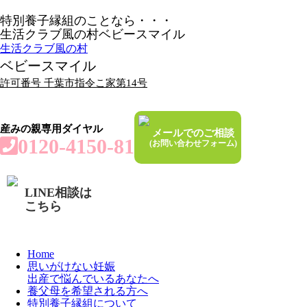
特別養子縁組のことなら・・・
生活クラブ風の村ベビースマイル
生活クラブ風の村
ベビースマイル
許可番号 千葉市指令こ家第14号
産みの親専用ダイヤル
メールでのご相談
0120-4150-81
(お問い合わせフォーム)
LINE相談は
こちら
Home
思いがけない妊娠
出産で悩んでいるあなたへ
養父母を希望される方へ
特別養子縁組について